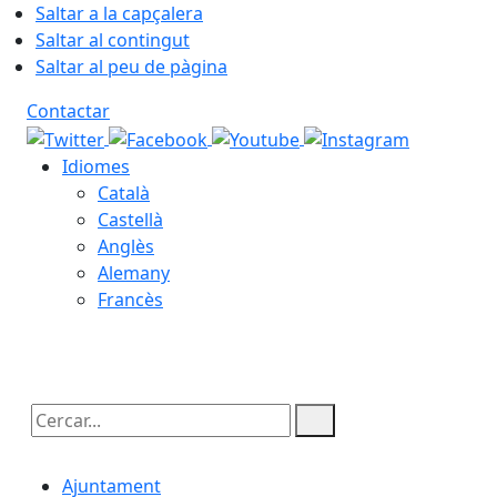
Saltar a la capçalera
Saltar al contingut
Saltar al peu de pàgina
Contactar
Idiomes
Català
Castellà
Anglès
Alemany
Francès
09.08.2026 | 06:21
Cercar:
Ajuntament