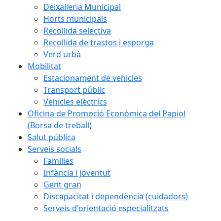
Deixalleria Municipal
Horts municipals
Recollida selectiva
Recollida de trastos i esporga
Verd urbà
Mobilitat
Estacionament de vehicles
Transport públic
Vehicles elèctrics
Oficina de Promoció Econòmica del Papiol
(Borsa de treball)
Afectacions al servei de Rodalies:
Salut pública
talls a les línies R4 i R8 del 2 al 9
Serveis socials
d’agost
Famílies
RENFE habilitarà un servei de bus
Infància i joventut
amb parades a totes les estacions
Gent gran
del recorregut de la R4 afectades,
Discapacitat i dependència (cuidadors)
com la del Papiol, cada 30 minuts
Serveis d'orientació especialitzats