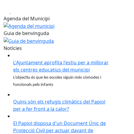
Afectacions al servei de Rodalies: talls a les línies R4 i R8 d
Play
Play
Anterior
Següent
Agenda del Municipi
Guia de benvinguda
Notícies
L'Ajuntament aprofita l'estiu per a millorar
els centres educatius del municipi
L’objectiu és que les escoles siguin més còmodes i
funcionals pels infants
Quins són els refugis climàtics del Papiol
per a fer front a la calor?
El Papiol disposa d'un Document Únic de
Protecció Civil per actuar davant de