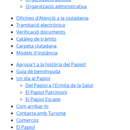
Organització administrativa
Oficines d'Atenció a la ciutadania
Tramitació electrònica
Verificació documents
Catàleg de tràmits
Carpeta ciutadana
Models d'instància
Apropa't a la història del Papiol!
Guia de benvinguda
Un dia al Papiol
Del Papiol a l'Ermita de la Salut
El Papiol Patrimoni
El Papiol Escape
Com arribar-hi
Contacta amb Turisme
Comerços
El Papiol