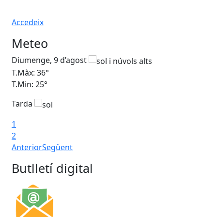
Accedeix
Meteo
Diumenge, 9 d’agost
Dil
T.Màx: 36°
T.M
T.Min: 25°
T.M
Tarda
Ta
1
2
Anterior
Següent
Butlletí digital