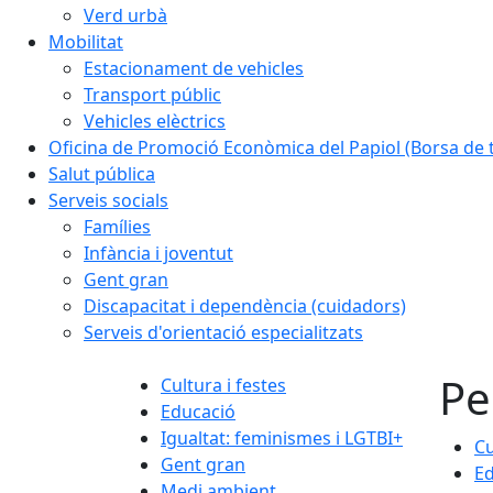
Verd urbà
Mobilitat
Estacionament de vehicles
Transport públic
Vehicles elèctrics
Oficina de Promoció Econòmica del Papiol (Borsa de t
Salut pública
Serveis socials
Famílies
Infància i joventut
Gent gran
Discapacitat i dependència (cuidadors)
Serveis d'orientació especialitzats
Pe
Cultura i festes
Educació
Igualtat: feminismes i LGTBI+
Cu
Gent gran
Ed
Medi ambient