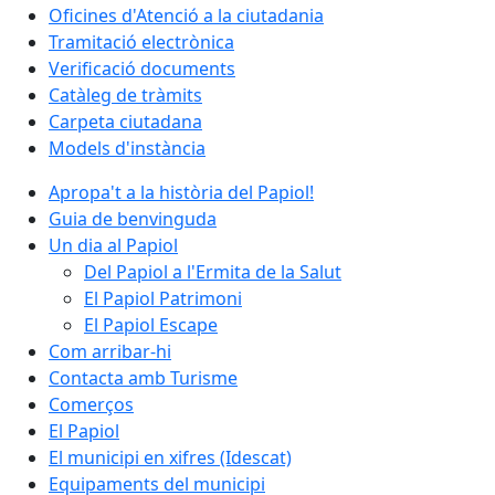
Oficines d'Atenció a la ciutadania
Tramitació electrònica
Verificació documents
Catàleg de tràmits
Carpeta ciutadana
Models d'instància
Apropa't a la història del Papiol!
Guia de benvinguda
Un dia al Papiol
Del Papiol a l'Ermita de la Salut
El Papiol Patrimoni
El Papiol Escape
Com arribar-hi
Contacta amb Turisme
Comerços
El Papiol
El municipi en xifres (Idescat)
Equipaments del municipi