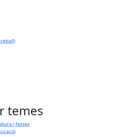
reball)
r temes
ltura i festes
ucació