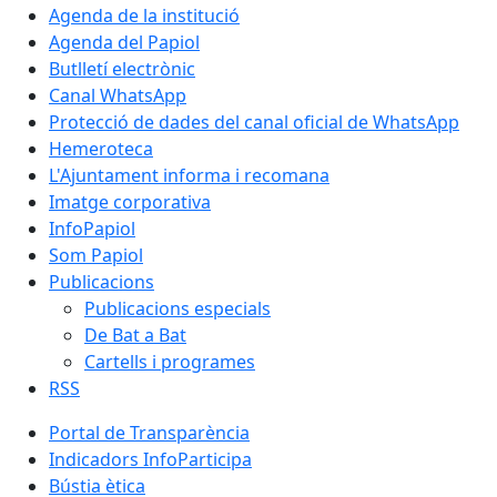
Agenda de la institució
Agenda del Papiol
Butlletí electrònic
Canal WhatsApp
Protecció de dades del canal oficial de WhatsApp
Hemeroteca
L'Ajuntament informa i recomana
Imatge corporativa
InfoPapiol
Som Papiol
Publicacions
Publicacions especials
De Bat a Bat
Cartells i programes
RSS
Portal de Transparència
Indicadors InfoParticipa
Bústia ètica