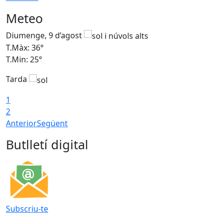
Meteo
Diumenge, 9 d’agost
D
T.Màx: 36°
T
T.Min: 25°
T
Tarda
T
1
2
Anterior
Següent
Butlletí digital
Subscriu-te