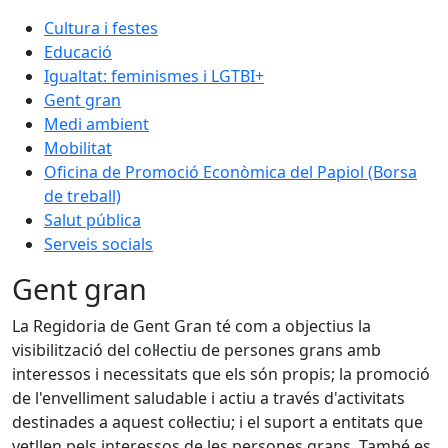
Cultura i festes
Educació
Igualtat: feminismes i LGTBI+
Gent gran
Medi ambient
Mobilitat
Oficina de Promoció Econòmica del Papiol (Borsa
de treball)
Salut pública
Serveis socials
Gent gran
La Regidoria de Gent Gran té com a objectius la
visibilització del col·lectiu de persones grans amb
interessos i necessitats que els són propis; la promoció
de l'envelliment saludable i actiu a través d'activitats
destinades a aquest col·lectiu; i el suport a entitats que
vetllen pels interessos de les persones grans. També es