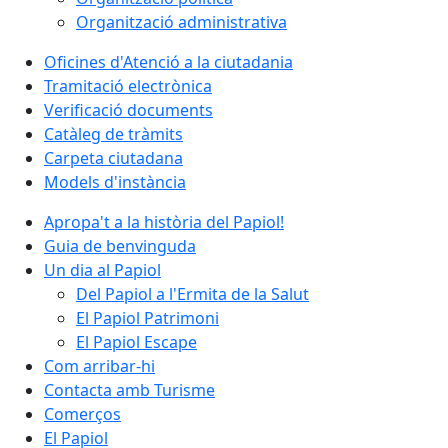
Organització administrativa
Oficines d'Atenció a la ciutadania
Tramitació electrònica
Verificació documents
Catàleg de tràmits
Carpeta ciutadana
Models d'instància
Apropa't a la història del Papiol!
Guia de benvinguda
Un dia al Papiol
Del Papiol a l'Ermita de la Salut
El Papiol Patrimoni
El Papiol Escape
Com arribar-hi
Contacta amb Turisme
Comerços
El Papiol