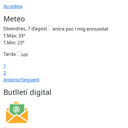
Accedeix
Meteo
Divendres, 7 d’agost
D
T.Màx: 33°
T
T.Min: 23°
T
Tarda
1
2
Anterior
Següent
Butlletí digital