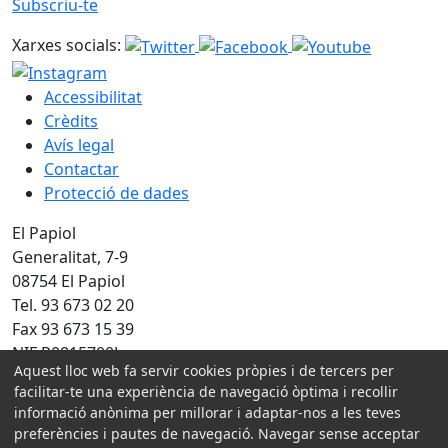
Subscriu-te
Xarxes socials:
Accessibilitat
Crèdits
Avís legal
Contactar
Protecció de dades
El Papiol
Generalitat, 7-9
08754 El Papiol
Tel. 93 673 02 20
Fax 93 673 15 39
NIF P0815700J
Aquest lloc web fa servir cookies pròpies i de tercers per
Amb la col·laboració de:
facilitar-te una experiència de navegació òptima i recollir
informació anònima per millorar i adaptar-nos a les teves
preferències i pautes de navegació. Navegar sense acceptar