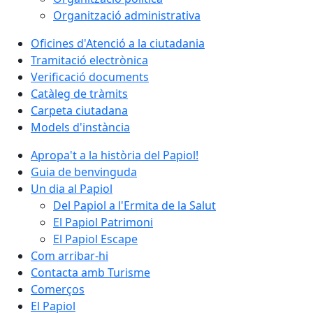
Organització administrativa
Oficines d'Atenció a la ciutadania
Tramitació electrònica
Verificació documents
Catàleg de tràmits
Carpeta ciutadana
Models d'instància
Apropa't a la història del Papiol!
Guia de benvinguda
Un dia al Papiol
Del Papiol a l'Ermita de la Salut
El Papiol Patrimoni
El Papiol Escape
Com arribar-hi
Contacta amb Turisme
Comerços
El Papiol