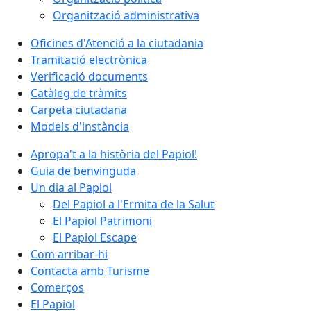
Organització administrativa
Oficines d'Atenció a la ciutadania
Tramitació electrònica
Verificació documents
Catàleg de tràmits
Carpeta ciutadana
Models d'instància
Apropa't a la història del Papiol!
Guia de benvinguda
Un dia al Papiol
Del Papiol a l'Ermita de la Salut
El Papiol Patrimoni
El Papiol Escape
Com arribar-hi
Contacta amb Turisme
Comerços
El Papiol