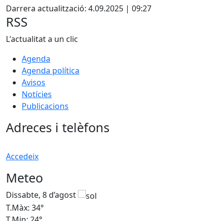
Darrera actualització: 4.09.2025 | 09:27
RSS
L'actualitat a un clic
Agenda
Agenda política
Avisos
Notícies
Publicacions
Adreces i telèfons
Accedeix
Meteo
Dissabte, 8 d’agost
D
T.Màx: 34°
T
T.Min: 24°
T