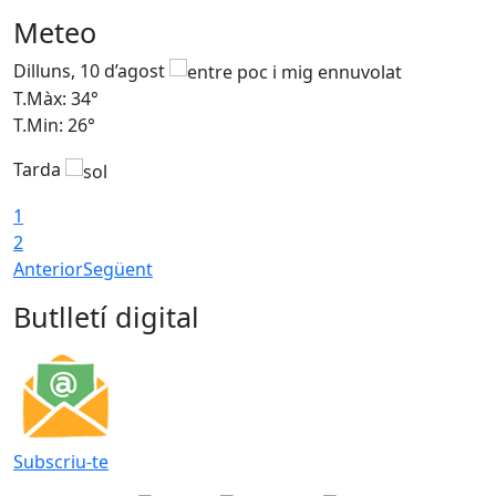
Meteo
Dilluns, 10 d’agost
D
T.Màx: 34°
T
T.Min: 26°
T
Tarda
T
1
2
Anterior
Següent
Butlletí digital
Subscriu-te