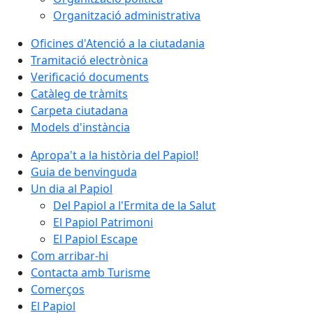
Organització administrativa
Oficines d'Atenció a la ciutadania
Tramitació electrònica
Verificació documents
Catàleg de tràmits
Carpeta ciutadana
Models d'instància
Apropa't a la història del Papiol!
Guia de benvinguda
Un dia al Papiol
Del Papiol a l'Ermita de la Salut
El Papiol Patrimoni
El Papiol Escape
Com arribar-hi
Contacta amb Turisme
Comerços
El Papiol