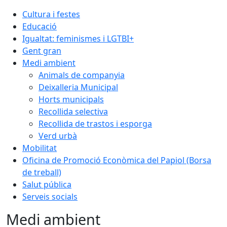
Cultura i festes
Educació
Igualtat: feminismes i LGTBI+
Gent gran
Medi ambient
Animals de companyia
Deixalleria Municipal
Horts municipals
Recollida selectiva
Recollida de trastos i esporga
Verd urbà
Mobilitat
Oficina de Promoció Econòmica del Papiol (Borsa
de treball)
Salut pública
Serveis socials
Medi ambient