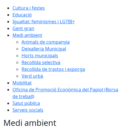
Cultura i festes
Educació
Igualtat: feminismes i LGTBI+
Gent gran
Medi ambient
Animals de companyia
Deixalleria Municipal
Horts municipals
Recollida selectiva
Recollida de trastos i esporga
Verd urbà
Mobilitat
Oficina de Promoció Econòmica del Papiol (Borsa
de treball)
Salut pública
Serveis socials
Medi ambient