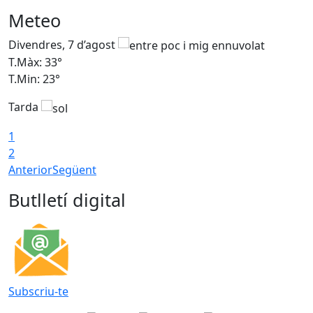
Meteo
Divendres, 7 d’agost
D
T.Màx: 33°
T
T.Min: 23°
T
Tarda
1
2
Anterior
Següent
Butlletí digital
Subscriu-te