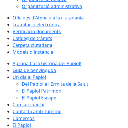
Organització administrativa
Oficines d'Atenció a la ciutadania
Tramitació electrònica
Verificació documents
Catàleg de tràmits
Carpeta ciutadana
Models d'instància
Apropa't a la història del Papiol!
Guia de benvinguda
Un dia al Papiol
Del Papiol a l'Ermita de la Salut
El Papiol Patrimoni
El Papiol Escape
Com arribar-hi
Contacta amb Turisme
Comerços
El Papiol