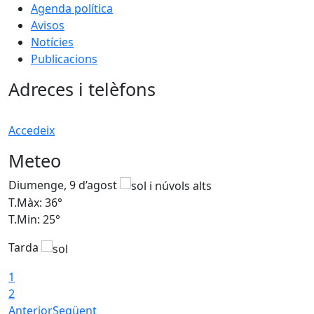
Agenda política
Avisos
Notícies
Publicacions
Adreces i telèfons
Accedeix
Meteo
Diumenge, 9 d’agost
D
T.Màx: 36°
T
T.Min: 25°
T
Tarda
T
1
2
Anterior
Següent