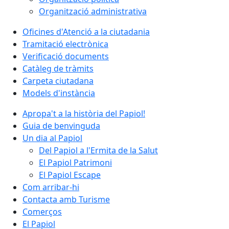
Organització administrativa
Oficines d'Atenció a la ciutadania
Tramitació electrònica
Verificació documents
Catàleg de tràmits
Carpeta ciutadana
Models d'instància
Apropa't a la història del Papiol!
Guia de benvinguda
Un dia al Papiol
Del Papiol a l'Ermita de la Salut
El Papiol Patrimoni
El Papiol Escape
Com arribar-hi
Contacta amb Turisme
Comerços
El Papiol