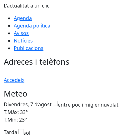
L'actualitat a un clic
Agenda
Agenda política
Avisos
Notícies
Publicacions
Adreces i telèfons
Accedeix
Meteo
Divendres, 7 d’agost
D
T.Màx: 33°
T
T.Min: 23°
T
Tarda