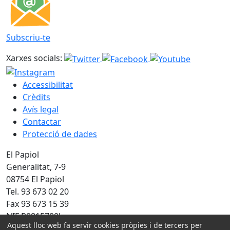
Subscriu-te
Xarxes socials:
Accessibilitat
Crèdits
Avís legal
Contactar
Protecció de dades
El Papiol
Generalitat, 7-9
08754 El Papiol
Tel. 93 673 02 20
Fax 93 673 15 39
NIF P0815700J
Aquest lloc web fa servir cookies pròpies i de tercers per