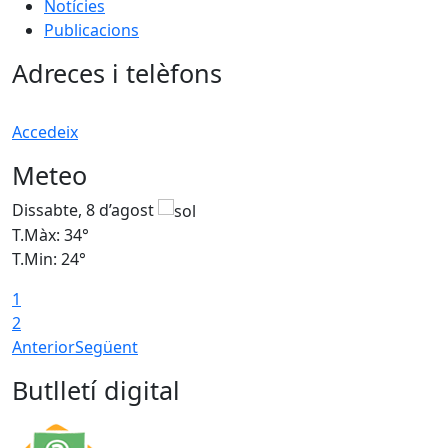
Notícies
Publicacions
Adreces i telèfons
Accedeix
Meteo
Dissabte, 8 d’agost
D
T.Màx: 34°
T
T.Min: 24°
T
1
2
Anterior
Següent
Butlletí digital