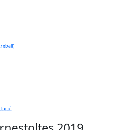
reball)
itució
rnestoltes 2019