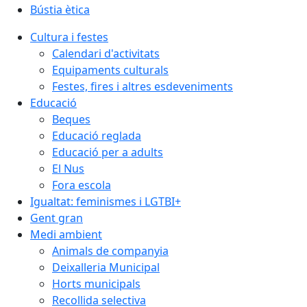
Bústia ètica
Cultura i festes
Calendari d'activitats
Equipaments culturals
Festes, fires i altres esdeveniments
Educació
Beques
Educació reglada
Educació per a adults
El Nus
Fora escola
Igualtat: feminismes i LGTBI+
Gent gran
Medi ambient
Animals de companyia
Deixalleria Municipal
Horts municipals
Recollida selectiva