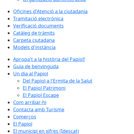
Oficines d'Atenció a la ciutadania
Tramitació electrònica
Verificació documents
Catàleg de tràmits
Carpeta ciutadana
Models d'instància
Apropa't a la història del Papiol!
Guia de benvinguda
Un dia al Papiol
Del Papiol a l'Ermita de la Salut
El Papiol Patrimoni
El Papiol Escape
Com arribar-hi
Contacta amb Turisme
Comerços
El Papiol
El municipi en xifres (Idescat)