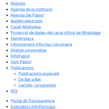
Noticies
Agenda de la institució
Agenda del Papiol
Butlletí electrònic
Canal WhatsApp
Protecció de dades del canal oficial de WhatsApp
Hemeroteca
L'Ajuntament informa i recomana
Imatge corporativa
InfoPapiol
Som Papiol
Publicacions
Publicacions especials
De Bat a Bat
Cartells i programes
RSS
Portal de Transparència
Indicadors InfoParticipa