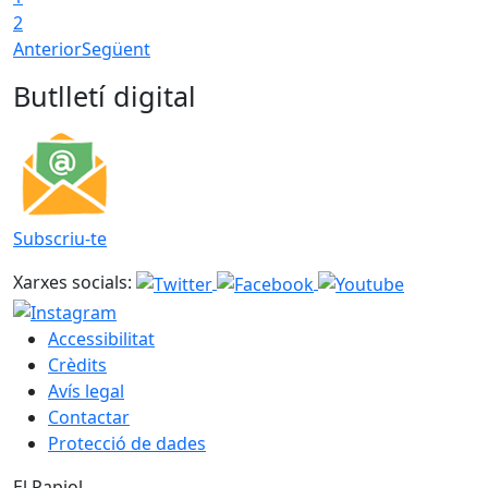
2
Anterior
Següent
Butlletí digital
Subscriu-te
Xarxes socials:
Accessibilitat
Crèdits
Avís legal
Contactar
Protecció de dades
El Papiol