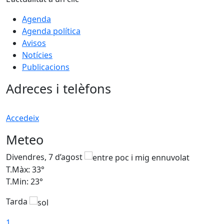
Agenda
Agenda política
Avisos
Notícies
Publicacions
Adreces i telèfons
Accedeix
Meteo
Divendres, 7 d’agost
D
T.Màx: 33°
T
T.Min: 23°
T
Tarda
1