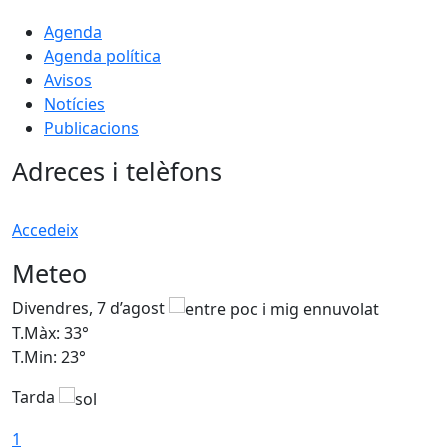
Agenda
Agenda política
Avisos
Notícies
Publicacions
Adreces i telèfons
Accedeix
Meteo
Divendres, 7 d’agost
D
T.Màx: 33°
T
T.Min: 23°
T
Tarda
1