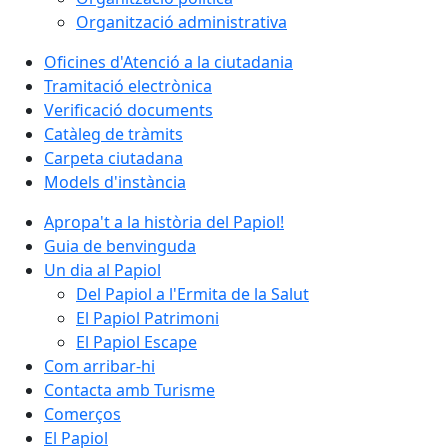
Organització administrativa
Oficines d'Atenció a la ciutadania
Tramitació electrònica
Verificació documents
Catàleg de tràmits
Carpeta ciutadana
Models d'instància
Apropa't a la història del Papiol!
Guia de benvinguda
Un dia al Papiol
Del Papiol a l'Ermita de la Salut
El Papiol Patrimoni
El Papiol Escape
Com arribar-hi
Contacta amb Turisme
Comerços
El Papiol