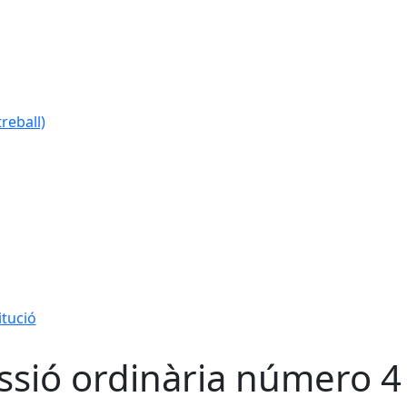
reball)
itució
ssió ordinària número 4 