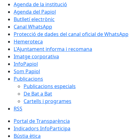
Agenda de la institució
Agenda del Papiol
Butlletí electrònic
Canal WhatsApp
Protecció de dades del canal oficial de WhatsApp
Hemeroteca
L'Ajuntament informa i recomana
Imatge corporativa
InfoPapiol
Som Papiol
Publicacions
Publicacions especials
De Bat a Bat
Cartells i programes
RSS
Portal de Transparència
Indicadors InfoParticipa
Bústia ètica