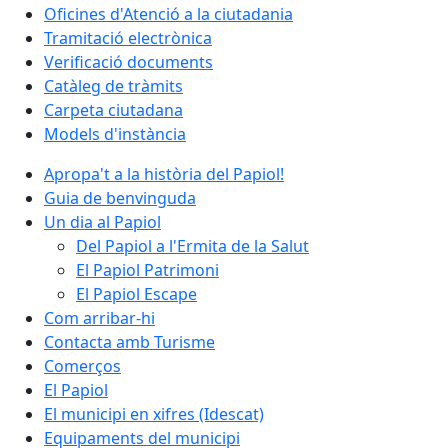
Oficines d'Atenció a la ciutadania
Tramitació electrònica
Verificació documents
Catàleg de tràmits
Carpeta ciutadana
Models d'instància
Apropa't a la història del Papiol!
Guia de benvinguda
Un dia al Papiol
Del Papiol a l'Ermita de la Salut
El Papiol Patrimoni
El Papiol Escape
Com arribar-hi
Contacta amb Turisme
Comerços
El Papiol
El municipi en xifres (Idescat)
Equipaments del municipi