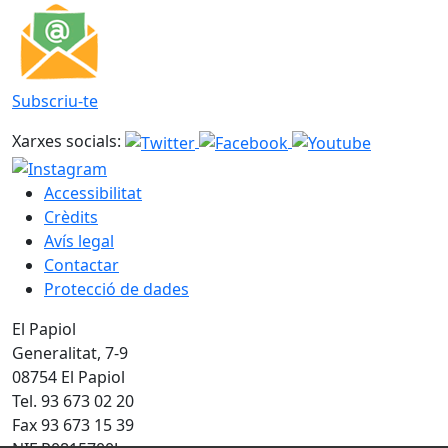
Subscriu-te
Xarxes socials:
Accessibilitat
Crèdits
Avís legal
Contactar
Protecció de dades
El Papiol
Generalitat, 7-9
08754 El Papiol
Tel. 93 673 02 20
Fax 93 673 15 39