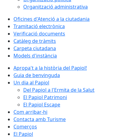
Organització administrativa
Oficines d'Atenció a la ciutadania
Tramitació electrònica
Verificació documents
Catàleg de tràmits
Carpeta ciutadana
Models d'instància
Apropa't a la història del Papiol!
Guia de benvinguda
Un dia al Papiol
Del Papiol a l'Ermita de la Salut
El Papiol Patrimoni
El Papiol Escape
Com arribar-hi
Contacta amb Turisme
Comerços
El Papiol