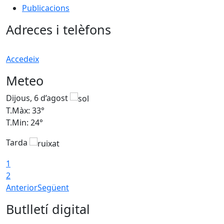
Publicacions
Adreces i telèfons
Accedeix
Meteo
Dijous, 6 d’agost
D
T.Màx: 33°
T
T.Min: 24°
T
Tarda
1
2
Anterior
Següent
Butlletí digital