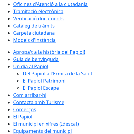
Oficines d'Atenció a la ciutadania
Tramitació electrònica
Verificació documents
Catàleg de tràmits
Carpeta ciutadana
Models d'instància
Apropa't a la història del Papiol!
Guia de benvinguda
Un dia al Papiol
Del Papiol a l'Ermita de la Salut
El Papiol Patrimoni
El Papiol Escape
Com arribar-hi
Contacta amb Turisme
Comerços
El Papiol
El municipi en xifres (Idescat)
Equipaments del municipi