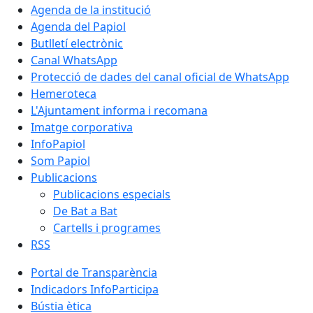
Agenda de la institució
Agenda del Papiol
Butlletí electrònic
Canal WhatsApp
Protecció de dades del canal oficial de WhatsApp
Hemeroteca
L'Ajuntament informa i recomana
Imatge corporativa
InfoPapiol
Som Papiol
Publicacions
Publicacions especials
De Bat a Bat
Cartells i programes
RSS
Portal de Transparència
Indicadors InfoParticipa
Bústia ètica