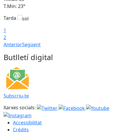
T.Min: 23°
T
Tarda
1
2
Anterior
Següent
Butlletí digital
Subscriu-te
Xarxes socials:
Accessibilitat
Crèdits