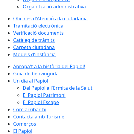
Organització administrativa
Oficines d'Atenció a la ciutadania
Tramitació electrònica
Verificació documents
Catàleg de tràmits
Carpeta ciutadana
Models d'instància
Apropa't a la història del Papiol!
Guia de benvinguda
Un dia al Papiol
Del Papiol a l'Ermita de la Salut
El Papiol Patrimoni
El Papiol Escape
Com arribar-hi
Contacta amb Turisme
Comerços
El Papiol