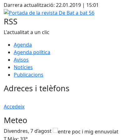
Darrera actualització: 22.01.2019 | 15:01
Portada de la revista De Bat a bat 56
RSS
L'actualitat a un clic
Agenda
Agenda política
Avisos
Notícies
Publicacions
Adreces i telèfons
Accedeix
Meteo
Divendres, 7 d’agost
D
T.Màx: 33°
T