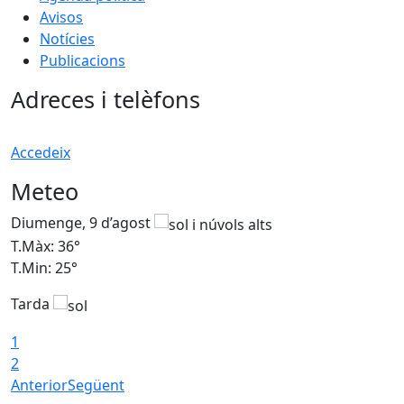
Avisos
Notícies
Publicacions
Adreces i telèfons
Accedeix
Meteo
Diumenge, 9 d’agost
D
T.Màx: 36°
T
T.Min: 25°
T
Tarda
T
1
2
Anterior
Següent