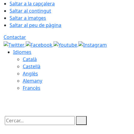
Saltar a la capçalera
Saltar al contingut
Saltar a imatges
Saltar al peu de pàgina
Contactar
Idiomes
Català
Castellà
Anglès
Alemany
Francès
09.08.2026 | 13:02
Cercar: