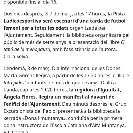
disponible fins al dia 16.
Dos dies després, el 7 de març, a les 17 hores,
la Pista
Ludicoesportiva serà escenari d'una tarda de futbol
femení per a totes les edats
organitzada per
l'Ajuntament. Seguidament, la biblioteca organitzarà pel
públic de més de setze anys la presentació del llibre
El
tabú de la menopausa
, amb l'assistència de l'autora,
Clara Selva.
L'endemà, 8 de març, Dia Internacional de les Dones,
Marta Gorchs llegirà, a partir de les 17.30 hores, el llibre
Intrèpides!
a infants de més de quatre anys. D'altra
banda, cap a les 19.20 hores,
la regidora d'Igualtat,
Àngela Flores, llegirà un manifest al davant de
l'edifici de l'Ajuntament
. Deu minuts després, el Grup
Excursionista del Papiol presentarà a la biblioteca la
xerrada «Dona i muntanya», conduïda per la primera
dona instructora de l'Escola Catalana d'Alta Muntanya,
Piti Capella.