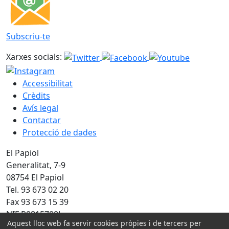
Subscriu-te
Xarxes socials:
Accessibilitat
Crèdits
Avís legal
Contactar
Protecció de dades
El Papiol
Generalitat, 7-9
08754 El Papiol
Tel. 93 673 02 20
Fax 93 673 15 39
NIF P0815700J
Aquest lloc web fa servir cookies pròpies i de tercers per