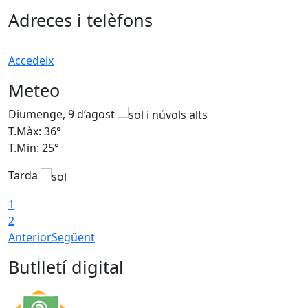
Adreces i telèfons
Accedeix
Meteo
Diumenge, 9 d’agost
D
T.Màx: 36°
T
T.Min: 25°
T
Tarda
T
1
2
Anterior
Següent
Butlletí digital