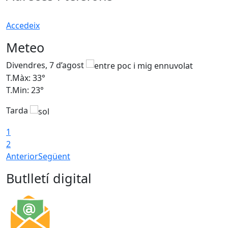
Accedeix
Meteo
Divendres, 7 d’agost
D
T.Màx: 33°
T
T.Min: 23°
T
Tarda
1
2
Anterior
Següent
Butlletí digital