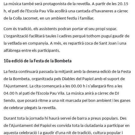
La música també serà protagonista de la revetlla. A partir de les 20.15
h, el pati de l'Escola Pau Vila acollirà una cantada d'havaneres a càrrec
de la Colla Jacomet, en un ambient festiu i familiar.
Com és tradició, els assistents podran portar el seu propi sopar.
L'organització facilitarà taules i cadires perquè tothom pugui gaudir de
la vetllada en companyia. A més, es repartirà coca de Sant Joan i una
alfàbrega entre els participants.
10a edició de la Festa de la Bombeta
La festa continuarà passada la mitjanit amb la desena edició de la Festa
de la Bombeta, organitzada pels Diables del Papiol amb el suport de
l'Ajuntament.
La cita començarà a les 00.00 h i s'allargarà fins a les
04.00 h al pati de l'Escola Pau Vila. La música anirà a càrrec de DJ
Sendo, que posarà ritme a una nit marcada pel bon ambient i les ganes
de celebrar plegats la revetlla.
Durant tota la jornada hi haurà servei de barra a preus populars.
Des
de l'Ajuntament del Papiol es convida tota la ciutadania a participar en
aquesta celebració
i a gaudir d'una nit de tradició, cultura popular i