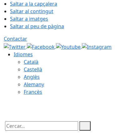
Saltar a la capçalera
Saltar al contingut
Saltar a imatges
Saltar al peu de pàgina
Contactar
Idiomes
Català
Castellà
Anglès
Alemany
Francès
08.08.2026 | 07:20
Cercar: