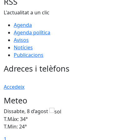
RSS
L'actualitat a un clic
Agenda
Agenda política
Avisos
Notícies
Publicacions
Adreces i telèfons
Accedeix
Meteo
Dissabte, 8 d’agost
D
T.Màx: 34°
T
T.Min: 24°
T
1