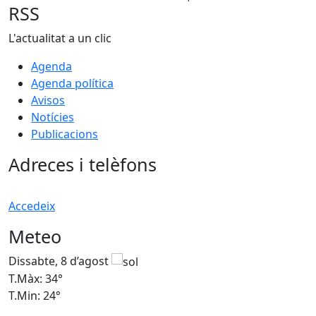
RSS
L'actualitat a un clic
Agenda
Agenda política
Avisos
Notícies
Publicacions
Adreces i telèfons
Accedeix
Meteo
Dissabte, 8 d’agost
D
T.Màx: 34°
T
T.Min: 24°
T