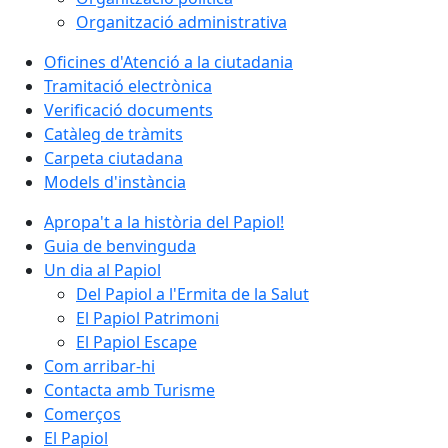
Organització administrativa
Oficines d'Atenció a la ciutadania
Tramitació electrònica
Verificació documents
Catàleg de tràmits
Carpeta ciutadana
Models d'instància
Apropa't a la història del Papiol!
Guia de benvinguda
Un dia al Papiol
Del Papiol a l'Ermita de la Salut
El Papiol Patrimoni
El Papiol Escape
Com arribar-hi
Contacta amb Turisme
Comerços
El Papiol