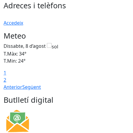
Adreces i telèfons
Accedeix
Meteo
Dissabte, 8 d’agost
D
T.Màx: 34°
T
T.Min: 24°
T
1
2
Anterior
Següent
Butlletí digital