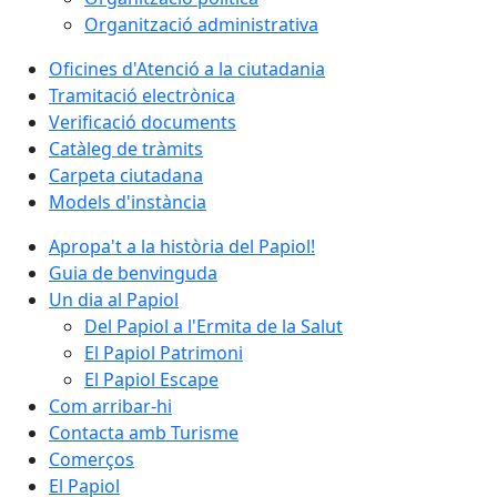
Organització administrativa
Oficines d'Atenció a la ciutadania
Tramitació electrònica
Verificació documents
Catàleg de tràmits
Carpeta ciutadana
Models d'instància
Apropa't a la història del Papiol!
Guia de benvinguda
Un dia al Papiol
Del Papiol a l'Ermita de la Salut
El Papiol Patrimoni
El Papiol Escape
Com arribar-hi
Contacta amb Turisme
Comerços
El Papiol