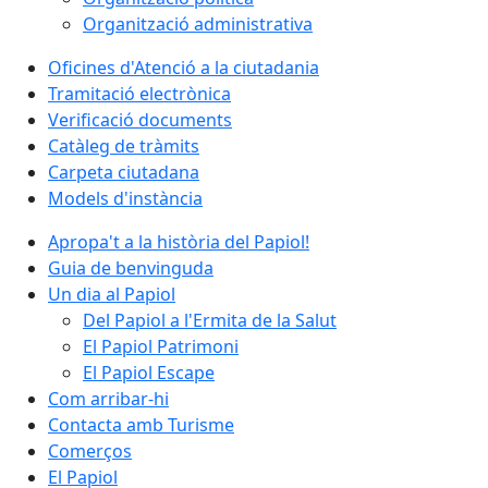
Organització administrativa
Oficines d'Atenció a la ciutadania
Tramitació electrònica
Verificació documents
Catàleg de tràmits
Carpeta ciutadana
Models d'instància
Apropa't a la història del Papiol!
Guia de benvinguda
Un dia al Papiol
Del Papiol a l'Ermita de la Salut
El Papiol Patrimoni
El Papiol Escape
Com arribar-hi
Contacta amb Turisme
Comerços
El Papiol