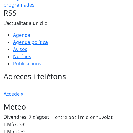
RSS
L'actualitat a un clic
Agenda
Agenda política
Avisos
Notícies
Publicacions
Adreces i telèfons
Accedeix
Meteo
Divendres, 7 d’agost
D
T.Màx: 33°
T
T.Min: 23°
T