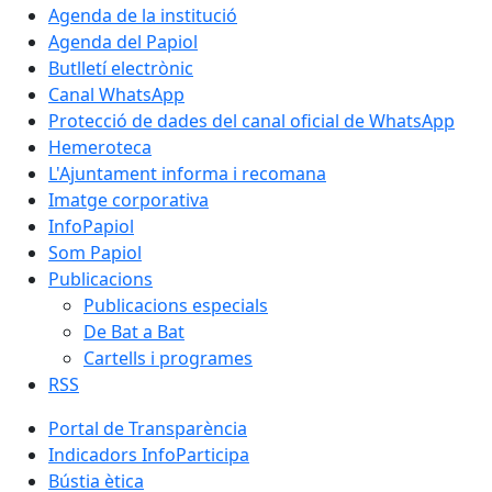
Agenda de la institució
Agenda del Papiol
Butlletí electrònic
Canal WhatsApp
Protecció de dades del canal oficial de WhatsApp
Hemeroteca
L'Ajuntament informa i recomana
Imatge corporativa
InfoPapiol
Som Papiol
Publicacions
Publicacions especials
De Bat a Bat
Cartells i programes
RSS
Portal de Transparència
Indicadors InfoParticipa
Bústia ètica