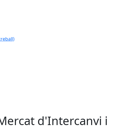
reball)
 Mercat d'Intercanvi i