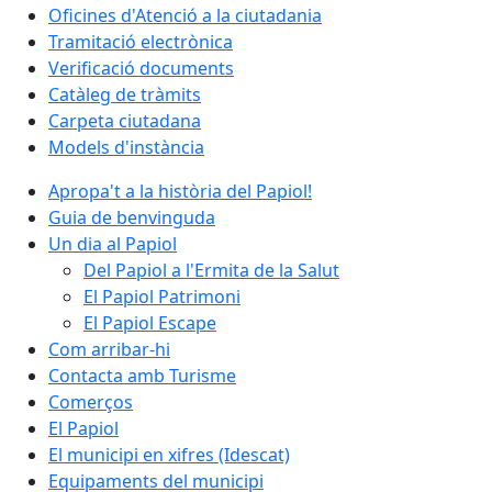
Oficines d'Atenció a la ciutadania
Tramitació electrònica
Verificació documents
Catàleg de tràmits
Carpeta ciutadana
Models d'instància
Apropa't a la història del Papiol!
Guia de benvinguda
Un dia al Papiol
Del Papiol a l'Ermita de la Salut
El Papiol Patrimoni
El Papiol Escape
Com arribar-hi
Contacta amb Turisme
Comerços
El Papiol
El municipi en xifres (Idescat)
Equipaments del municipi