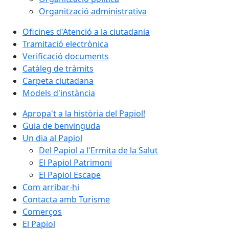
Organització administrativa
Oficines d'Atenció a la ciutadania
Tramitació electrònica
Verificació documents
Catàleg de tràmits
Carpeta ciutadana
Models d'instància
Apropa't a la història del Papiol!
Guia de benvinguda
Un dia al Papiol
Del Papiol a l'Ermita de la Salut
El Papiol Patrimoni
El Papiol Escape
Com arribar-hi
Contacta amb Turisme
Comerços
El Papiol