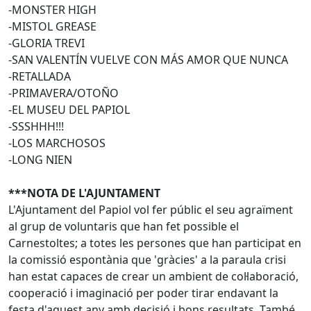
-MONSTER HIGH
-MISTOL GREASE
-GLORIA TREVI
-SAN VALENTÍN VUELVE CON MÁS AMOR QUE NUNCA
-RETALLADA
-PRIMAVERA/OTOÑO
-EL MUSEU DEL PAPIOL
-SSSHHH!!!
-LOS MARCHOSOS
-LONG NIEN
***NOTA DE L'AJUNTAMENT
L'Ajuntament del Papiol vol fer públic el seu agraïment
al grup de voluntaris que han fet possible el
Carnestoltes; a totes les persones que han participat en
la comissió espontània que 'gràcies' a la paraula crisi
han estat capaces de crear un ambient de col·laboració,
cooperació i imaginació per poder tirar endavant la
festa d'aquest any amb decisió i bons resultats. També