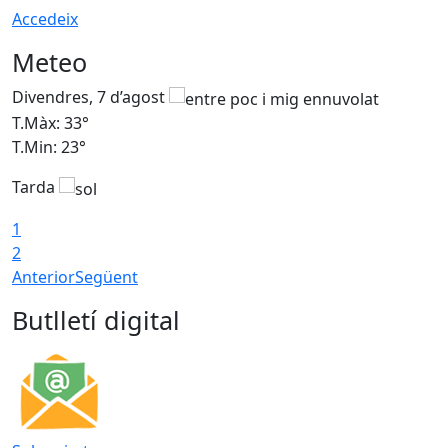
Accedeix
Meteo
Divendres, 7 d’agost
D
T.Màx: 33°
T
T.Min: 23°
T
Tarda
1
2
Anterior
Següent
Butlletí digital