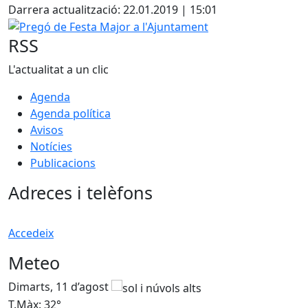
Darrera actualització: 22.01.2019 | 15:01
Pregó de Festa Major a l'Ajuntament
RSS
L'actualitat a un clic
Agenda
Agenda política
Avisos
Notícies
Publicacions
Adreces i telèfons
Accedeix
Meteo
Dimarts, 11 d’agost
D
T.Màx: 32°
T