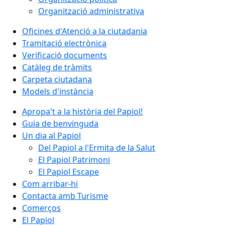
Organització administrativa
Oficines d'Atenció a la ciutadania
Tramitació electrònica
Verificació documents
Catàleg de tràmits
Carpeta ciutadana
Models d'instància
Apropa't a la història del Papiol!
Guia de benvinguda
Un dia al Papiol
Del Papiol a l'Ermita de la Salut
El Papiol Patrimoni
El Papiol Escape
Com arribar-hi
Contacta amb Turisme
Comerços
El Papiol