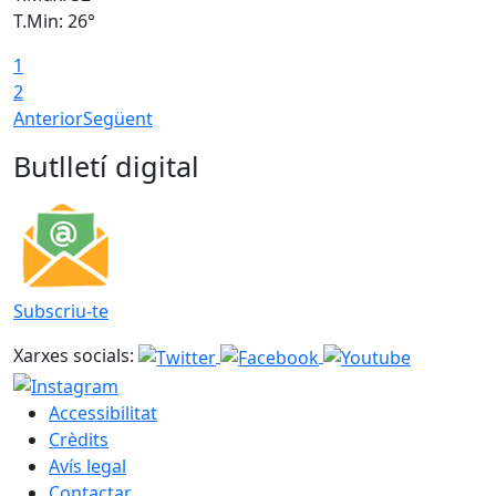
T.Min: 26°
T
1
2
Anterior
Següent
Butlletí digital
Subscriu-te
Xarxes socials:
Accessibilitat
Crèdits
Avís legal
Contactar