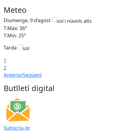
Meteo
Diumenge, 9 d’agost
D
T.Màx: 36°
T
T.Min: 25°
T
Tarda
T
1
2
Anterior
Següent
Butlletí digital
Subscriu-te