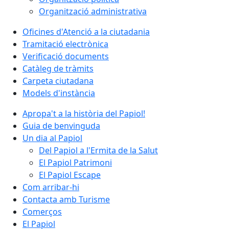
Organització administrativa
Oficines d'Atenció a la ciutadania
Tramitació electrònica
Verificació documents
Catàleg de tràmits
Carpeta ciutadana
Models d'instància
Apropa't a la història del Papiol!
Guia de benvinguda
Un dia al Papiol
Del Papiol a l'Ermita de la Salut
El Papiol Patrimoni
El Papiol Escape
Com arribar-hi
Contacta amb Turisme
Comerços
El Papiol