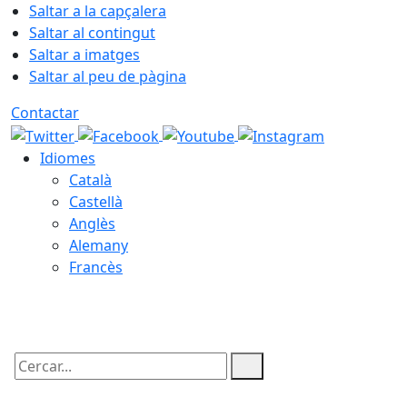
Saltar a la capçalera
Saltar al contingut
Saltar a imatges
Saltar al peu de pàgina
Contactar
Idiomes
Català
Castellà
Anglès
Alemany
Francès
09.08.2026 | 10:14
Cercar: