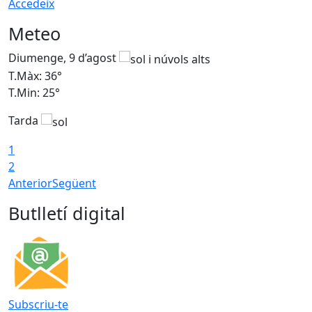
Accedeix
Meteo
Diumenge, 9 d’agost
D
T.Màx: 36°
T
T.Min: 25°
T
Tarda
T
1
2
Anterior
Següent
Butlletí digital
Subscriu-te