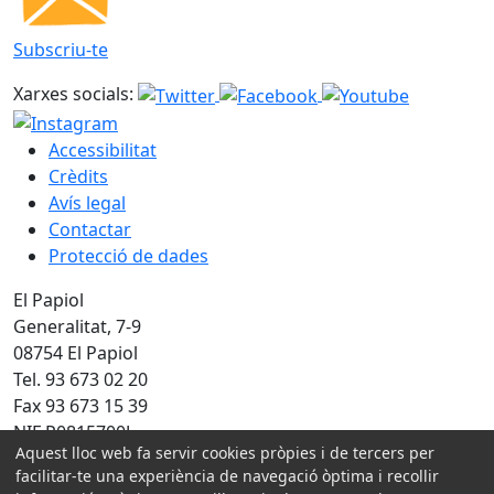
Subscriu-te
Xarxes socials:
Accessibilitat
Crèdits
Avís legal
Contactar
Protecció de dades
El Papiol
Generalitat, 7-9
08754 El Papiol
Tel. 93 673 02 20
Fax 93 673 15 39
NIF P0815700J
Aquest lloc web fa servir cookies pròpies i de tercers per
Amb la col·laboració de:
facilitar-te una experiència de navegació òptima i recollir