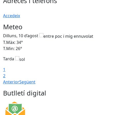
Adreces i telèfons
Accedeix
Meteo
Dilluns, 10 d’agost
D
T.Màx: 34°
T
T.Min: 26°
T
Tarda
T
1
2
Anterior
Següent
Butlletí digital