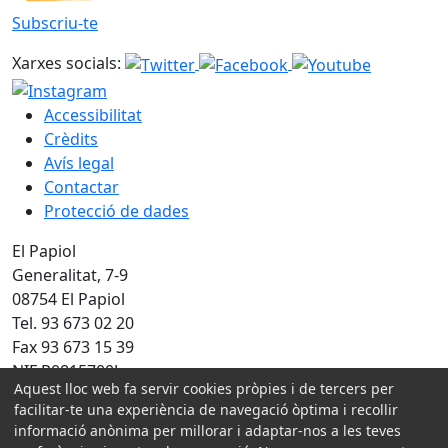
Subscriu-te
Xarxes socials:
Accessibilitat
Crèdits
Avís legal
Contactar
Protecció de dades
El Papiol
Generalitat, 7-9
08754 El Papiol
Tel. 93 673 02 20
Fax 93 673 15 39
NIF P0815700J
Aquest lloc web fa servir cookies pròpies i de tercers per
Amb la col·laboració de:
facilitar-te una experiència de navegació òptima i recollir
informació anònima per millorar i adaptar-nos a les teves