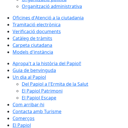
Organització administrativa
Oficines d'Atenció a la ciutadania
Tramitació electrònica
Verificació documents
Catàleg de tràmits
Carpeta ciutadana
Models d'instància
Apropa't a la història del Papiol!
Guia de benvinguda
Un dia al Papiol
Del Papiol a l'Ermita de la Salut
El Papiol Patrimoni
El Papiol Escape
Com arribar-hi
Contacta amb Turisme
Comerços
El Papiol