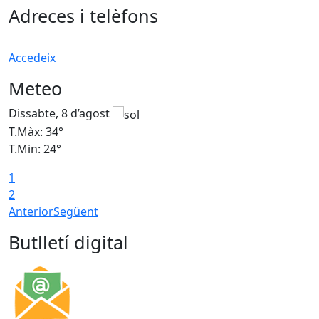
Adreces i telèfons
Accedeix
Meteo
Dissabte, 8 d’agost
D
T.Màx: 34°
T
T.Min: 24°
T
1
2
Anterior
Següent
Butlletí digital