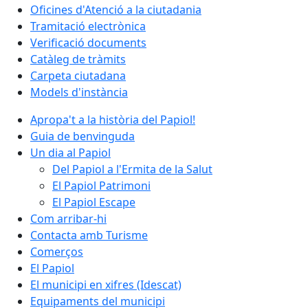
Oficines d'Atenció a la ciutadania
Tramitació electrònica
Verificació documents
Catàleg de tràmits
Carpeta ciutadana
Models d'instància
Apropa't a la història del Papiol!
Guia de benvinguda
Un dia al Papiol
Del Papiol a l'Ermita de la Salut
El Papiol Patrimoni
El Papiol Escape
Com arribar-hi
Contacta amb Turisme
Comerços
El Papiol
El municipi en xifres (Idescat)
Equipaments del municipi