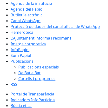
Agenda de la institució
Agenda del Papiol
Butlletí electrònic
Canal WhatsApp
Protecció de dades del canal oficial de WhatsApp
Hemeroteca
L'Ajuntament informa i recomana
Imatge corporativa
InfoPapiol
Som Papiol
Publicacions
Publicacions especials
De Bat a Bat
Cartells i programes
RSS
Portal de Transparència
Indicadors InfoParticipa
Bústia ètica