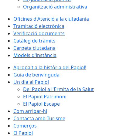
Organització administrativa
Oficines d'Atenció a la ciutadania
Tramitació electrònica
Verificació documents
Catàleg de tràmits
Carpeta ciutadana
Models d'instància
Apropa't a la història del Papiol!
Guia de benvinguda
Un dia al Papiol
Del Papiol a l'Ermita de la Salut
El Papiol Patrimoni
El Papiol Escape
Com arribar-hi
Contacta amb Turisme
Comerços
El Papiol