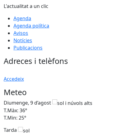
L'actualitat a un clic
Agenda
Agenda política
Avisos
Notícies
Publicacions
Adreces i telèfons
Accedeix
Meteo
Diumenge, 9 d’agost
D
T.Màx: 36°
T
T.Min: 25°
T
Tarda
T