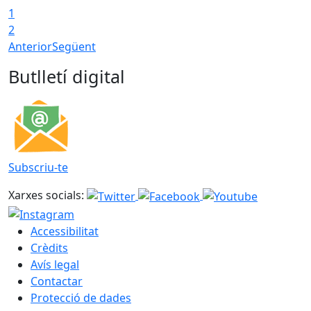
1
2
Anterior
Següent
Butlletí digital
Subscriu-te
Xarxes socials:
Accessibilitat
Crèdits
Avís legal
Contactar
Protecció de dades