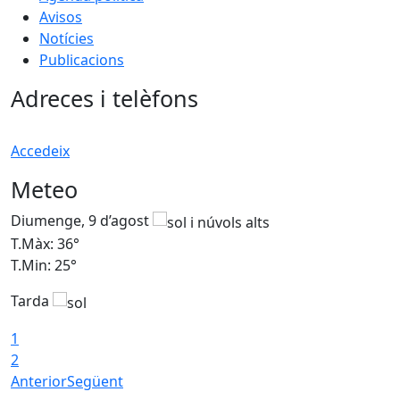
Avisos
Notícies
Publicacions
Adreces i telèfons
Accedeix
Meteo
Diumenge, 9 d’agost
D
T.Màx: 36°
T
T.Min: 25°
T
Tarda
T
1
2
Anterior
Següent