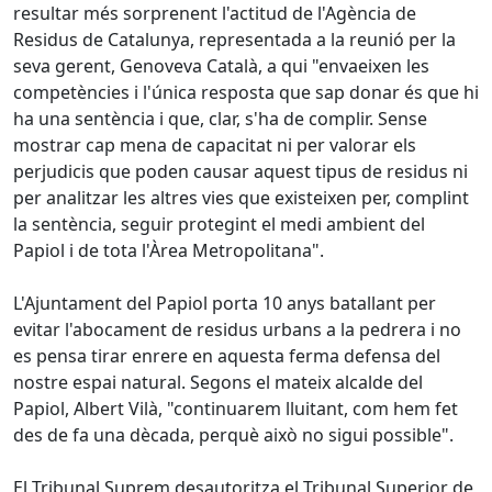
resultar més sorprenent l'actitud de l'Agència de
Residus de Catalunya, representada a la reunió per la
seva gerent, Genoveva Català, a qui "envaeixen les
competències i l'única resposta que sap donar és que hi
ha una sentència i que, clar, s'ha de complir. Sense
mostrar cap mena de capacitat ni per valorar els
perjudicis que poden causar aquest tipus de residus ni
per analitzar les altres vies que existeixen per, complint
la sentència, seguir protegint el medi ambient del
Papiol i de tota l'Àrea Metropolitana".
L'Ajuntament del Papiol porta 10 anys batallant per
evitar l'abocament de residus urbans a la pedrera i no
es pensa tirar enrere en aquesta ferma defensa del
nostre espai natural. Segons el mateix alcalde del
Papiol, Albert Vilà, "continuarem lluitant, com hem fet
des de fa una dècada, perquè això no sigui possible".
El Tribunal Suprem desautoritza el Tribunal Superior de