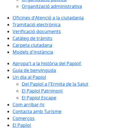
Organització administrativa
Oficines d'Atenció a la ciutadania
Tramitació electrònica
Verificació documents
Catàleg de tràmits
Carpeta ciutadana
Models d'instància
Apropa't a la història del Papiol!
Guia de benvinguda
Un dia al Papiol
Del Papiol a l'Ermita de la Salut
El Papiol Patrimoni
El Papiol Escape
Com arribar-hi
Contacta amb Turisme
Comerços
El Papiol