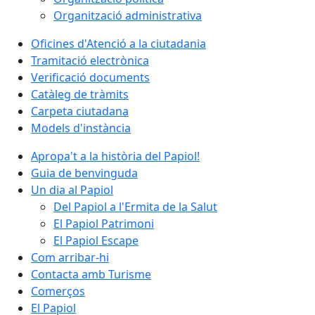
Organització administrativa
Oficines d'Atenció a la ciutadania
Tramitació electrònica
Verificació documents
Catàleg de tràmits
Carpeta ciutadana
Models d'instància
Apropa't a la història del Papiol!
Guia de benvinguda
Un dia al Papiol
Del Papiol a l'Ermita de la Salut
El Papiol Patrimoni
El Papiol Escape
Com arribar-hi
Contacta amb Turisme
Comerços
El Papiol