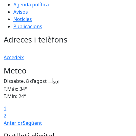
Agenda política
Avisos
Notícies
Publicacions
Adreces i telèfons
Accedeix
Meteo
Dissabte, 8 d’agost
D
T.Màx: 34°
T
T.Min: 24°
T
1
2
Anterior
Següent