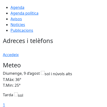
Agenda
Agenda política
Avisos
Notícies
Publicacions
Adreces i telèfons
Accedeix
Meteo
Diumenge, 9 d’agost
D
T.Màx: 36°
T
T.Min: 25°
T
Tarda
T
1