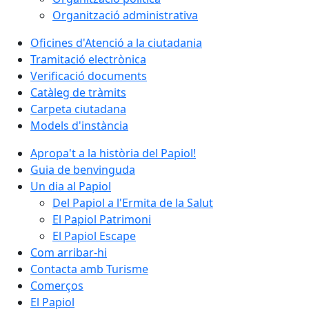
Organització administrativa
Oficines d'Atenció a la ciutadania
Tramitació electrònica
Verificació documents
Catàleg de tràmits
Carpeta ciutadana
Models d'instància
Apropa't a la història del Papiol!
Guia de benvinguda
Un dia al Papiol
Del Papiol a l'Ermita de la Salut
El Papiol Patrimoni
El Papiol Escape
Com arribar-hi
Contacta amb Turisme
Comerços
El Papiol