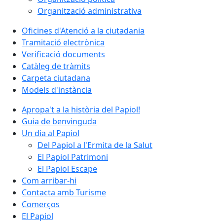
Organització administrativa
Oficines d'Atenció a la ciutadania
Tramitació electrònica
Verificació documents
Catàleg de tràmits
Carpeta ciutadana
Models d'instància
Apropa't a la història del Papiol!
Guia de benvinguda
Un dia al Papiol
Del Papiol a l'Ermita de la Salut
El Papiol Patrimoni
El Papiol Escape
Com arribar-hi
Contacta amb Turisme
Comerços
El Papiol