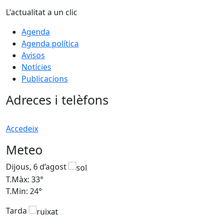
L'actualitat a un clic
Agenda
Agenda política
Avisos
Notícies
Publicacions
Adreces i telèfons
Accedeix
Meteo
Dijous, 6 d’agost
D
T.Màx: 33°
T
T.Min: 24°
T
Tarda