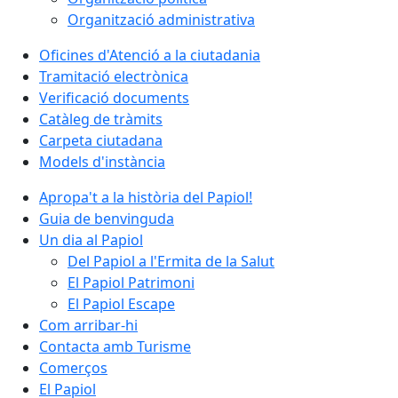
Organització administrativa
Oficines d'Atenció a la ciutadania
Tramitació electrònica
Verificació documents
Catàleg de tràmits
Carpeta ciutadana
Models d'instància
Apropa't a la història del Papiol!
Guia de benvinguda
Un dia al Papiol
Del Papiol a l'Ermita de la Salut
El Papiol Patrimoni
El Papiol Escape
Com arribar-hi
Contacta amb Turisme
Comerços
El Papiol