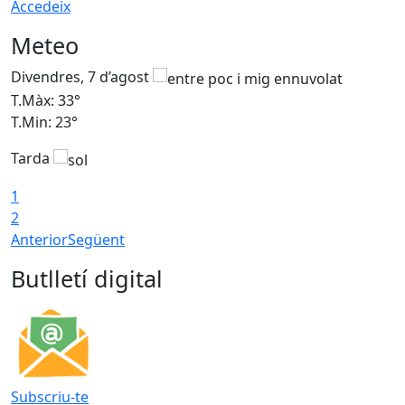
Accedeix
Meteo
Divendres, 7 d’agost
D
T.Màx: 33°
T
T.Min: 23°
T
Tarda
1
2
Anterior
Següent
Butlletí digital
Subscriu-te