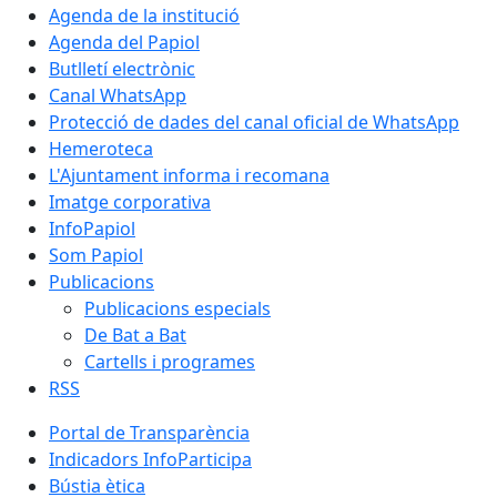
Agenda de la institució
Agenda del Papiol
Butlletí electrònic
Canal WhatsApp
Protecció de dades del canal oficial de WhatsApp
Hemeroteca
L'Ajuntament informa i recomana
Imatge corporativa
InfoPapiol
Som Papiol
Publicacions
Publicacions especials
De Bat a Bat
Cartells i programes
RSS
Portal de Transparència
Indicadors InfoParticipa
Bústia ètica