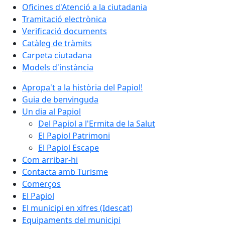
Oficines d'Atenció a la ciutadania
Tramitació electrònica
Verificació documents
Catàleg de tràmits
Carpeta ciutadana
Models d'instància
Apropa't a la història del Papiol!
Guia de benvinguda
Un dia al Papiol
Del Papiol a l'Ermita de la Salut
El Papiol Patrimoni
El Papiol Escape
Com arribar-hi
Contacta amb Turisme
Comerços
El Papiol
El municipi en xifres (Idescat)
Equipaments del municipi