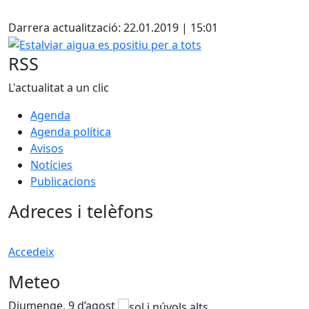
Facebook
Darrera actualització: 22.01.2019 | 15:01
Estalviar aigua es positiu per a tots
RSS
L'actualitat a un clic
Agenda
Agenda política
Avisos
Notícies
Publicacions
Adreces i telèfons
Accedeix
Meteo
Diumenge, 9 d’agost
D