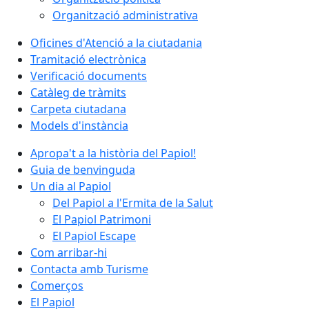
Organització administrativa
Oficines d'Atenció a la ciutadania
Tramitació electrònica
Verificació documents
Catàleg de tràmits
Carpeta ciutadana
Models d'instància
Apropa't a la història del Papiol!
Guia de benvinguda
Un dia al Papiol
Del Papiol a l'Ermita de la Salut
El Papiol Patrimoni
El Papiol Escape
Com arribar-hi
Contacta amb Turisme
Comerços
El Papiol