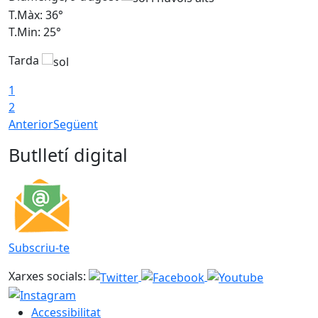
T.Màx: 36°
T
T.Min: 25°
T
Tarda
T
1
2
Anterior
Següent
Butlletí digital
Subscriu-te
Xarxes socials:
Accessibilitat