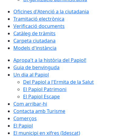
Oficines d'Atenció a la ciutadania
Tramitació electrònica
Verificació documents
Catàleg de tràmits
Carpeta ciutadana
Models d'instància
Apropa't a la història del Papiol!
Guia de benvinguda
Un dia al Papiol
Del Papiol a l'Ermita de la Salut
El Papiol Patrimoni
El Papiol Escape
Com arribar-hi
Contacta amb Turisme
Comerços
El Papiol
El municipi en xifres (Idescat)