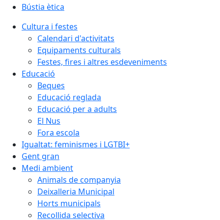
Bústia ètica
Cultura i festes
Calendari d'activitats
Equipaments culturals
Festes, fires i altres esdeveniments
Educació
Beques
Educació reglada
Educació per a adults
El Nus
Fora escola
Igualtat: feminismes i LGTBI+
Gent gran
Medi ambient
Animals de companyia
Deixalleria Municipal
Horts municipals
Recollida selectiva