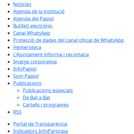
Noticies
Agenda de la institució
Agenda del Papiol
Butlletí electrònic
Canal WhatsApp
Protecció de dades del canal oficial de WhatsApp
Hemeroteca
L'Ajuntament informa i recomana
Imatge corporativa
InfoPapiol
Som Papiol
Publicacions
Publicacions especials
De Bat a Bat
Cartells i programes
RSS
Portal de Transparència
Indicadors InfoParticipa