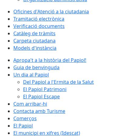
Oficines d'Atenció a la ciutadania
Tramitació electrònica
Verificació documents
Catàleg de tràmits
Carpeta ciutadana
Models d'instància
Apropa't a la història del Papiol!
Guia de benvinguda
Un dia al Papiol
Del Papiol a l'Ermita de la Salut
El Papiol Patrimoni
El Papiol Escape
Com arribar-hi
Contacta amb Turisme
Comerços
El Papiol
El municipi en xifres (Idescat)