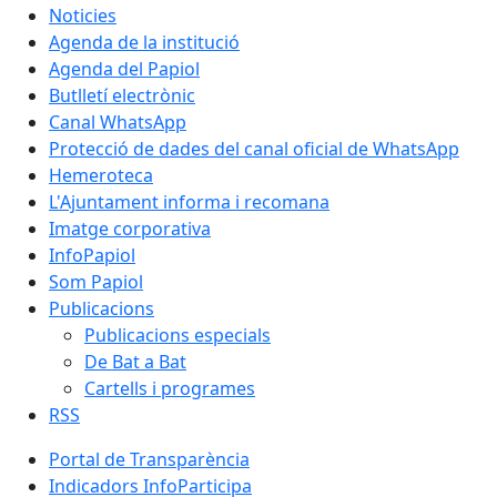
Noticies
Agenda de la institució
Agenda del Papiol
Butlletí electrònic
Canal WhatsApp
Protecció de dades del canal oficial de WhatsApp
Hemeroteca
L'Ajuntament informa i recomana
Imatge corporativa
InfoPapiol
Som Papiol
Publicacions
Publicacions especials
De Bat a Bat
Cartells i programes
RSS
Portal de Transparència
Indicadors InfoParticipa