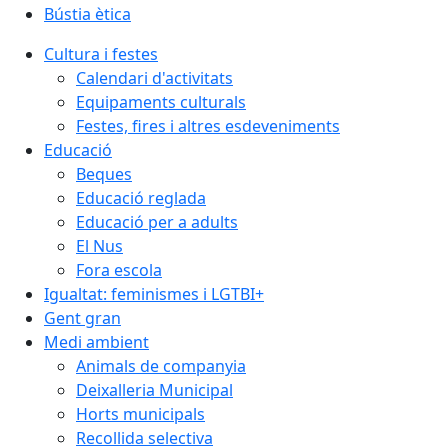
Bústia ètica
Cultura i festes
Calendari d'activitats
Equipaments culturals
Festes, fires i altres esdeveniments
Educació
Beques
Educació reglada
Educació per a adults
El Nus
Fora escola
Igualtat: feminismes i LGTBI+
Gent gran
Medi ambient
Animals de companyia
Deixalleria Municipal
Horts municipals
Recollida selectiva