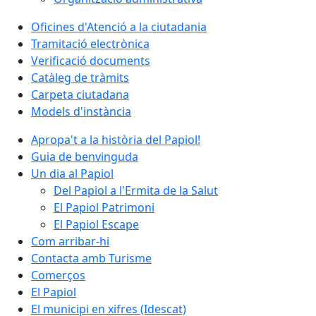
Oficines d'Atenció a la ciutadania
Tramitació electrònica
Verificació documents
Catàleg de tràmits
Carpeta ciutadana
Models d'instància
Apropa't a la història del Papiol!
Guia de benvinguda
Un dia al Papiol
Del Papiol a l'Ermita de la Salut
El Papiol Patrimoni
El Papiol Escape
Com arribar-hi
Contacta amb Turisme
Comerços
El Papiol
El municipi en xifres (Idescat)