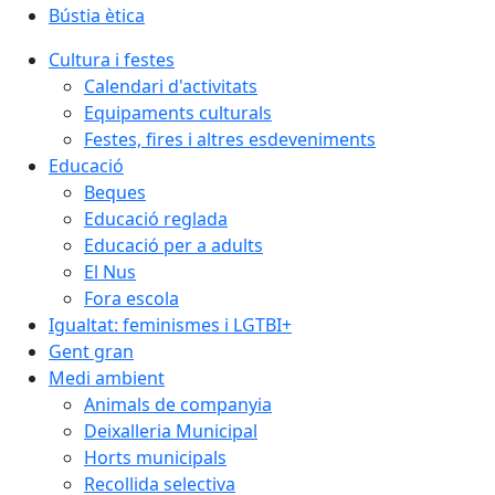
Bústia ètica
Cultura i festes
Calendari d'activitats
Equipaments culturals
Festes, fires i altres esdeveniments
Educació
Beques
Educació reglada
Educació per a adults
El Nus
Fora escola
Igualtat: feminismes i LGTBI+
Gent gran
Medi ambient
Animals de companyia
Deixalleria Municipal
Horts municipals
Recollida selectiva