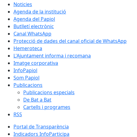
Noticies
Agenda de la institució
Agenda del Papiol
Butlletí electrònic
Canal WhatsApp
Protecció de dades del canal oficial de WhatsApp
Hemeroteca
L'Ajuntament informa i recomana
Imatge corporativa
InfoPapiol
Som Papiol
Publicacions
Publicacions especials
De Bat a Bat
Cartells i programes
RSS
Portal de Transparència
Indicadors InfoParticipa