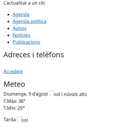
L'actualitat a un clic
Agenda
Agenda política
Avisos
Notícies
Publicacions
Adreces i telèfons
Accedeix
Meteo
Diumenge, 9 d’agost
D
T.Màx: 36°
T
T.Min: 25°
T
Tarda
T