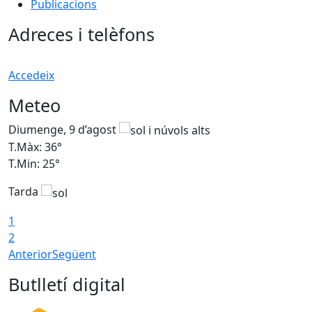
Publicacions
Adreces i telèfons
Accedeix
Meteo
Diumenge, 9 d’agost
D
T.Màx: 36°
T
T.Min: 25°
T
Tarda
T
1
2
Anterior
Següent
Butlletí digital