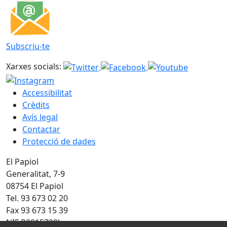
Subscriu-te
Xarxes socials:
Accessibilitat
Crèdits
Avís legal
Contactar
Protecció de dades
El Papiol
Generalitat, 7-9
08754 El Papiol
Tel. 93 673 02 20
Fax 93 673 15 39
NIF P0815700J