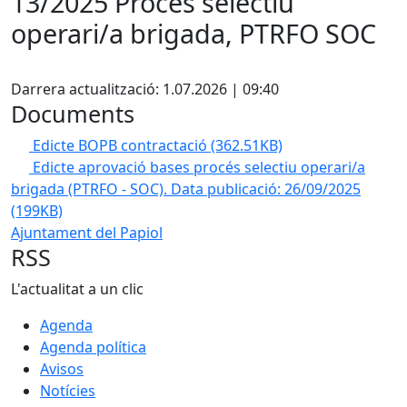
13/2025 Procés selectiu
operari/a brigada, PTRFO SOC
Facebook
Darrera actualització: 1.07.2026 | 09:40
Documents
Edicte BOPB contractació
(362.51KB)
Edicte aprovació bases procés selectiu operari/a
brigada (PTRFO - SOC). Data publicació: 26/09/2025
(199KB)
Ajuntament del Papiol
RSS
L'actualitat a un clic
Agenda
Agenda política
Avisos
Notícies