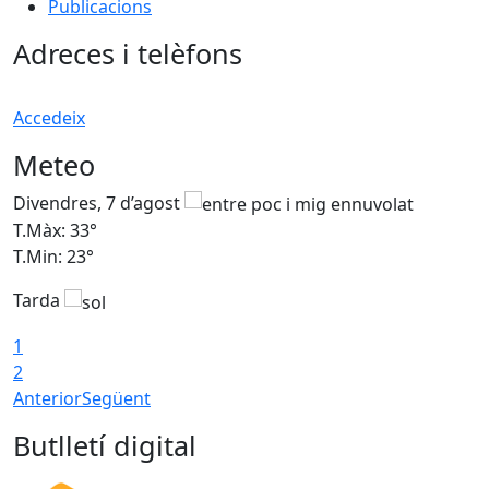
Publicacions
Adreces i telèfons
Accedeix
Meteo
Divendres, 7 d’agost
D
T.Màx: 33°
T
T.Min: 23°
T
Tarda
1
2
Anterior
Següent
Butlletí digital