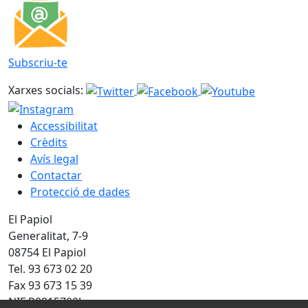
Subscriu-te
Xarxes socials:
Accessibilitat
Crèdits
Avís legal
Contactar
Protecció de dades
El Papiol
Generalitat, 7-9
08754 El Papiol
Tel. 93 673 02 20
Fax 93 673 15 39
NIF P0815700J