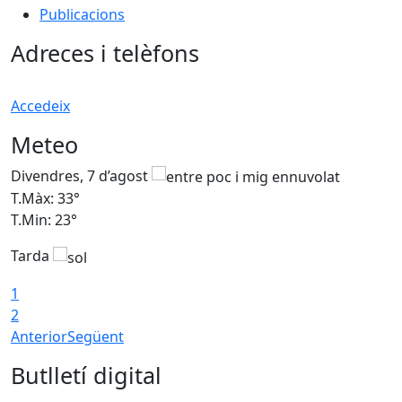
Publicacions
Adreces i telèfons
Accedeix
Meteo
Divendres, 7 d’agost
D
T.Màx: 33°
T
T.Min: 23°
T
Tarda
1
2
Anterior
Següent
Butlletí digital