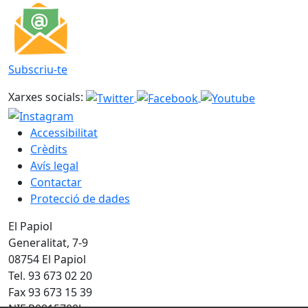
Subscriu-te
Xarxes socials:
Accessibilitat
Crèdits
Avís legal
Contactar
Protecció de dades
El Papiol
Generalitat, 7-9
08754 El Papiol
Tel. 93 673 02 20
Fax 93 673 15 39