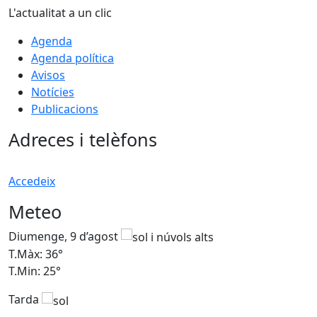
L'actualitat a un clic
Agenda
Agenda política
Avisos
Notícies
Publicacions
Adreces i telèfons
Accedeix
Meteo
Diumenge, 9 d’agost
D
T.Màx: 36°
T
T.Min: 25°
T
Tarda
T