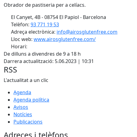
Obrador de pastiseria per a celíacs.
El Canyet, 4B - 08754 El Papiol - Barcelona
Telèfon:
93 771 19 53
Adreça electrònica:
info@airosglutenfree.com
Lloc web:
www.airosglutenfree.com/
Horari:
Facebook
De dilluns a divendres de 9 a 18 h
Darrera actualització: 5.06.2023 | 10:31
RSS
L'actualitat a un clic
Agenda
Agenda política
Avisos
Notícies
Publicacions
Adreces i telèfons