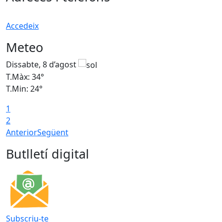
Accedeix
Meteo
Dissabte, 8 d’agost
D
T.Màx: 34°
T
T.Min: 24°
T
1
2
Anterior
Següent
Butlletí digital
Subscriu-te