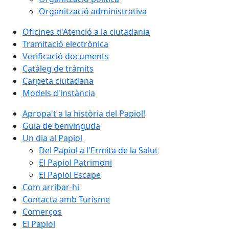
Organització administrativa
Oficines d'Atenció a la ciutadania
Tramitació electrònica
Verificació documents
Catàleg de tràmits
Carpeta ciutadana
Models d'instància
Apropa't a la història del Papiol!
Guia de benvinguda
Un dia al Papiol
Del Papiol a l'Ermita de la Salut
El Papiol Patrimoni
El Papiol Escape
Com arribar-hi
Contacta amb Turisme
Comerços
El Papiol