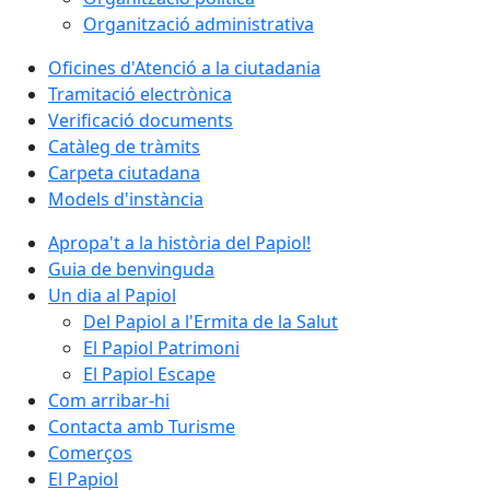
Organització administrativa
Oficines d'Atenció a la ciutadania
Tramitació electrònica
Verificació documents
Catàleg de tràmits
Carpeta ciutadana
Models d'instància
Apropa't a la història del Papiol!
Guia de benvinguda
Un dia al Papiol
Del Papiol a l'Ermita de la Salut
El Papiol Patrimoni
El Papiol Escape
Com arribar-hi
Contacta amb Turisme
Comerços
El Papiol