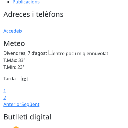
Publicacions
Adreces i telèfons
Accedeix
Meteo
Divendres, 7 d’agost
D
T.Màx: 33°
T
T.Min: 23°
T
Tarda
1
2
Anterior
Següent
Butlletí digital