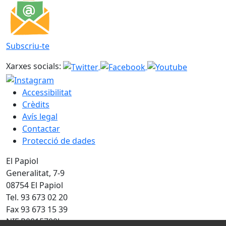
Subscriu-te
Xarxes socials:
Accessibilitat
Crèdits
Avís legal
Contactar
Protecció de dades
El Papiol
Generalitat, 7-9
08754 El Papiol
Tel. 93 673 02 20
Fax 93 673 15 39
NIF P0815700J